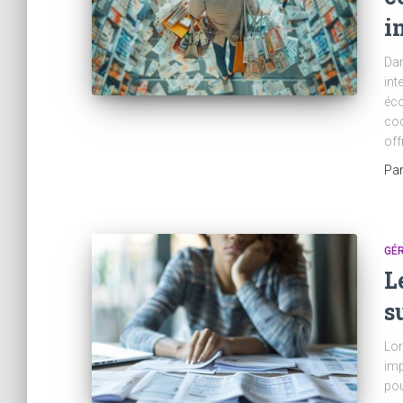
i
Dan
int
éco
cod
of
Pa
GÉR
L
s
Lor
imp
pou