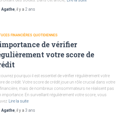
profitant des soldes. Dans cet article,
Lire la suite
r
Agathe
, il y a
2 ans
UCES FINANCIÈRES QUOTIDIENNES
’importance de vérifier
égulièrement votre score de
rédit
ouvrez pourquoi il est essentiel de vérifier régulièrement votre
re de crédit. Votre score de crédit joue un rôle crucial dans votre
 financière, mais de nombreux consommateurs ne réalisent pas
 importance. En surveillant régulièrement votre score, vous
uvez
Lire la suite
r
Agathe
, il y a
3 ans