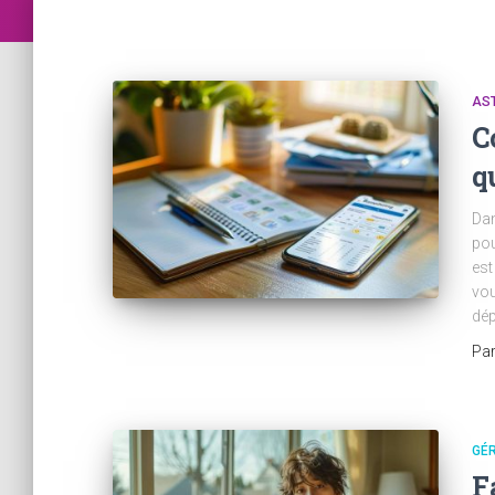
AST
C
q
Dan
pou
est
vou
dép
Pa
GÉR
F