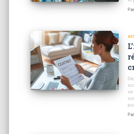
en 
Pa
AST
L
r
c
Déc
sco
vie
son
po
Pa