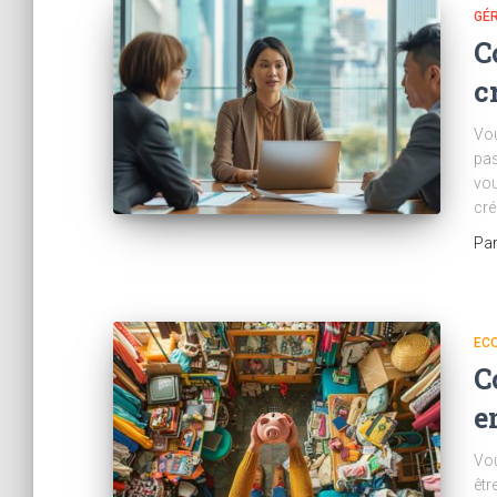
GÉR
C
c
Vou
pas
vou
cré
Pa
ECO
C
e
Vou
êtr