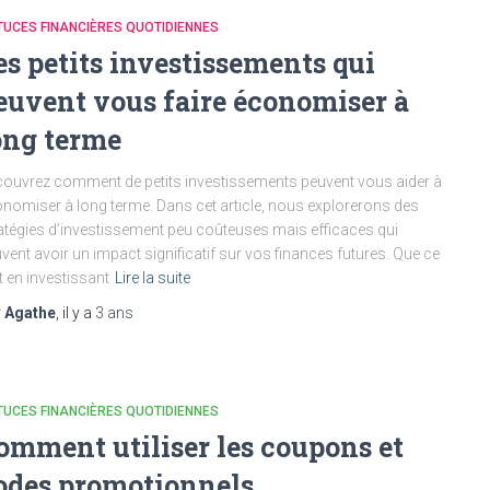
UCES FINANCIÈRES QUOTIDIENNES
es petits investissements qui
euvent vous faire économiser à
ong terme
ouvrez comment de petits investissements peuvent vous aider à
nomiser à long terme. Dans cet article, nous explorerons des
atégies d’investissement peu coûteuses mais efficaces qui
vent avoir un impact significatif sur vos finances futures. Que ce
t en investissant
Lire la suite
r
Agathe
, il y a
3 ans
UCES FINANCIÈRES QUOTIDIENNES
omment utiliser les coupons et
odes promotionnels