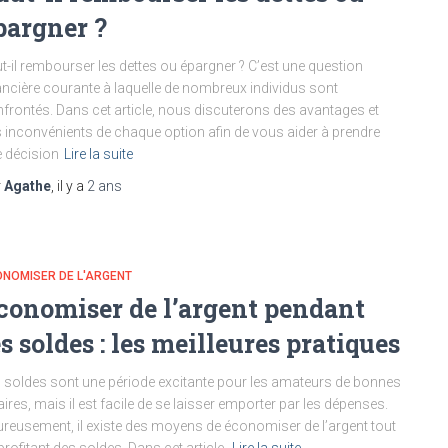
pargner ?
t-il rembourser les dettes ou épargner ? C’est une question
ancière courante à laquelle de nombreux individus sont
frontés. Dans cet article, nous discuterons des avantages et
 inconvénients de chaque option afin de vous aider à prendre
 décision
Lire la suite
r
Agathe
, il y a
2 ans
NOMISER DE L'ARGENT
conomiser de l’argent pendant
es soldes : les meilleures pratiques
 soldes sont une période excitante pour les amateurs de bonnes
aires, mais il est facile de se laisser emporter par les dépenses.
reusement, il existe des moyens de économiser de l’argent tout