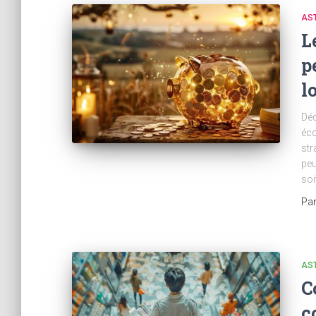
AST
L
p
l
Déc
éco
str
peu
soi
Pa
AST
C
c