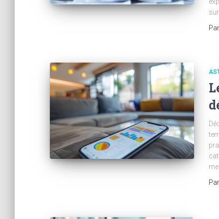
exp
sur
Pa
AST
L
d
Déc
tem
pra
cat
men
Pa