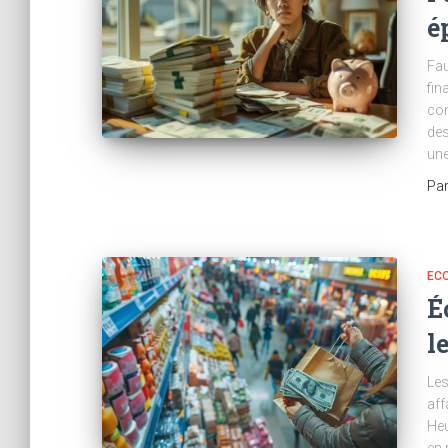
é
Fau
fin
con
des
une
Pa
ECO
É
l
Les
aff
Heu